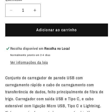
Diminuir
Aumentar
a
a
quantidade
quantidade
de
de
Adicionar ao carrinho
Set
Set
Carregadores
Carregadores
Pylot
Pylot
Recolha disponível em
Recolha no Local
Normalmente pronto em 2-4 dias
Ver informações da loja
Conjunto de carregador de parede USB com
carregamento rápido e cabo de carregamento com
transferência de dados, feito principalmente de fibra de
trigo. Carregador com saída USB e Tipo C, e cabo
extensível com ligação Micro USB, Tipo C e Lightning.