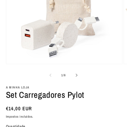
Abrir
Ab
conteúdo
c
multimédia
m
de
1
/
6
1
2
em
e
modal
m
A MINHA LOJA
Set Carregadores Pylot
Preço
€14,00 EUR
normal
Impostos incluídos.
Quantidade