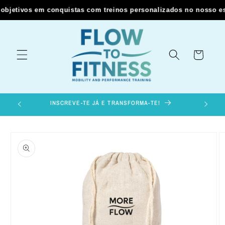
Saltar
bjetivos em conquistas com treinos personalizados no nosso estú
para o
conteúdo
Carrinho
INSCREVE-TE JÁ E TRANSFORMA-TE!
Saltar
para a
informação
do produto